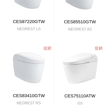
CES87220GTW
CES85510GTW
NEOREST LS
NEOREST AS
CES83410GTW
CES75110ATW
NEOREST RS
G5