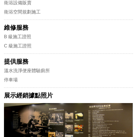
衛浴設備販賣
衛浴空間規劃施工
維修服務
B 級施工證照
C 級施工證照
提供服務
溫水洗淨便座體驗廁所
停車場
展示經銷據點照片