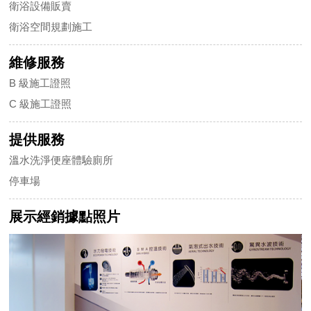
衛浴設備販賣
衛浴空間規劃施工
維修服務
B 級施工證照
C 級施工證照
提供服務
溫水洗淨便座體驗廁所
停車場
展示經銷據點照片