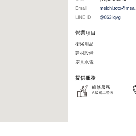
Email
meichi.toto@msa.h
LINE ID
@863llqvg
營業項目
衛浴用品
建材設備
廚具水電
提供服務
維修服務
A 級施工證照