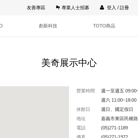
友善專區
專業人士招募
登入
/
註冊
O
創新科技
TOTO商品
美奇展示中心
營業時間
週一至週五 09:00~
週六 11:00~18:00
休館日
週日、國定假日
地址
嘉義市東區民權路2
電話
(05)271-1189
傳真
(05)271-1972