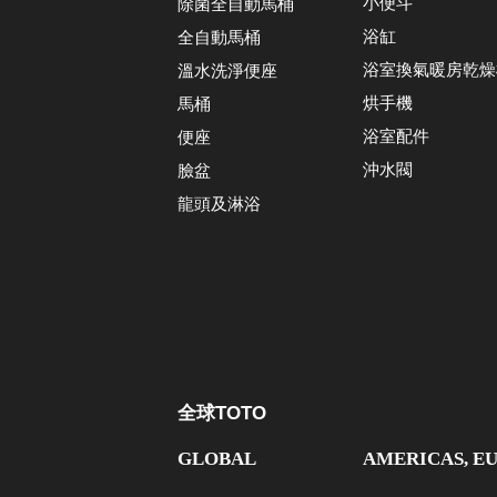
小便斗
除菌全自動馬桶
浴缸
全自動馬桶
浴室換氣暖房乾燥
溫水洗淨便座
烘手機
馬桶
浴室配件
便座
沖水閥
臉盆
龍頭及淋浴
全球TOTO
GLOBAL
AMERICAS, E