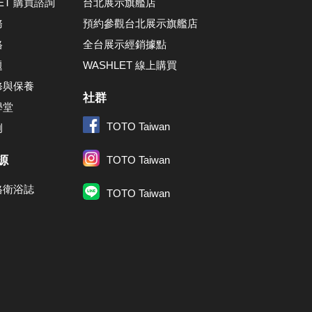
LET 購買諮詢
台北展示旗艦店
務
預約參觀台北展示旗艦店
格
全台展示經銷據點
題
WASHLET 線上購買
修與保養
社群
學堂
TOTO Taiwan
例
源
TOTO Taiwan
格衛浴誌
TOTO Taiwan