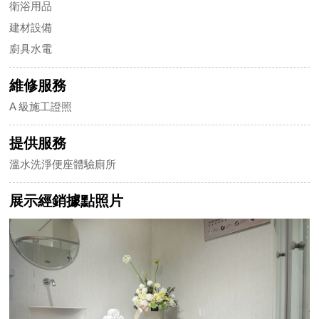
衛浴用品
建材設備
廚具水電
維修服務
A 級施工證照
提供服務
溫水洗淨便座體驗廁所
展示經銷據點照片