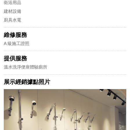
衛浴用品
建材設備
廚具水電
維修服務
A 級施工證照
提供服務
溫水洗淨便座體驗廁所
展示經銷據點照片