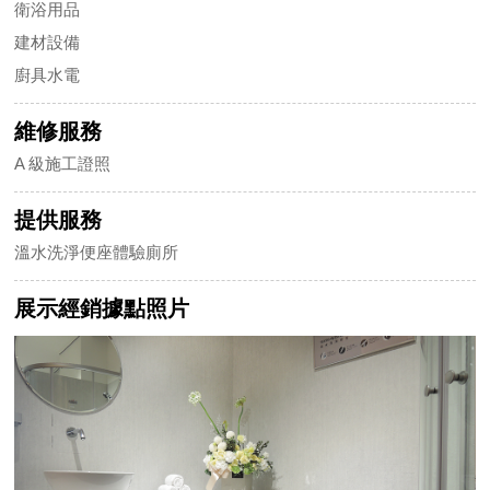
衛浴用品
建材設備
廚具水電
維修服務
A 級施工證照
提供服務
溫水洗淨便座體驗廁所
展示經銷據點照片