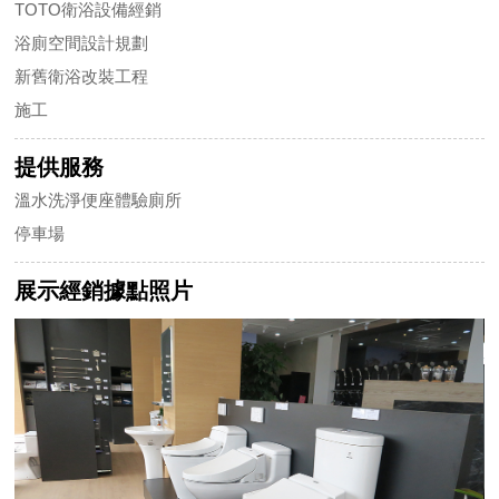
TOTO衛浴設備經銷
浴廁空間設計規劃
新舊衛浴改裝工程
施工
提供服務
溫水洗淨便座體驗廁所
停車場
展示經銷據點照片