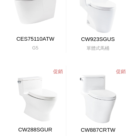
CES75110ATW
CW923SGUS
G5
單體式馬桶
CW288SGUR
CW887CRTW