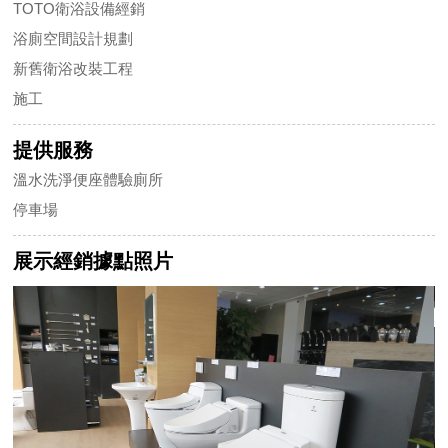
TOTO衛浴設備經銷
浴廁空間設計規劃
新舊衛浴改裝工程
施工
提供服務
溫水洗淨便座體驗廁所
停車場
展示經銷據點照片