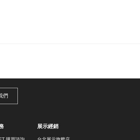
我們
務
展示經銷
LET 購買諮詢
台北展示旗艦店