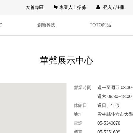
友善專區
專業人士招募
登入
/
註冊
O
創新科技
TOTO商品
華聲展示中心
營業時間
週一至週五 08:30~
週六 08:30~18:00
休館日
週日、年假
地址
雲林縣斗六市大學
電話
05-5340878
傳真
05-5351699