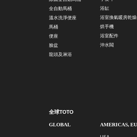
浴缸
全自動馬桶
浴室換氣暖房乾燥
溫水洗淨便座
烘手機
馬桶
浴室配件
便座
沖水閥
臉盆
龍頭及淋浴
全球TOTO
GLOBAL
AMERICAS, E
USA