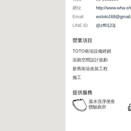
網址
http://www.wha-s
Email
wstoto168@gmail
LINE ID
@zff0123j
營業項目
TOTO衛浴設備經銷
浴廁空間設計規劃
新舊衛浴改裝工程
施工
提供服務
溫水洗淨便座
體驗廁所