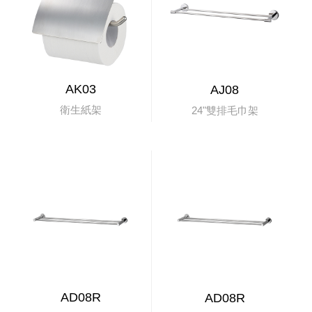
AK03
AJ08
衛生紙架
24"雙排毛巾架
AD08R
AD08R