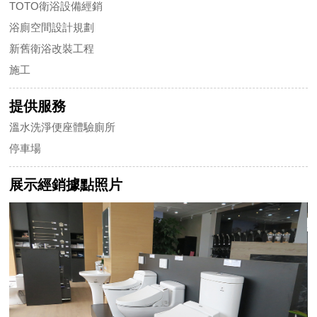
TOTO衛浴設備經銷
浴廁空間設計規劃
新舊衛浴改裝工程
施工
提供服務
溫水洗淨便座體驗廁所
停車場
展示經銷據點照片