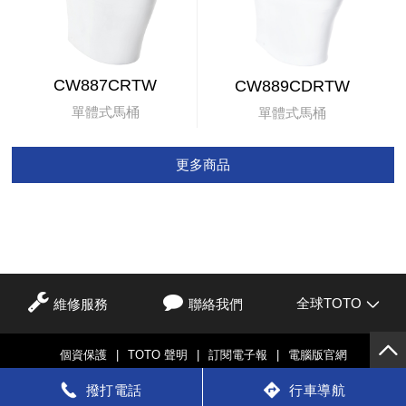
CW887CRTW
CW889CDRTW
單體式馬桶
單體式馬桶
更多商品
全球TOTO
維修服務
聯絡我們
個資保護
|
TOTO 聲明
|
訂閱電子報
|
電腦版官網
© TOTO LTD.
撥打電話
行車導航