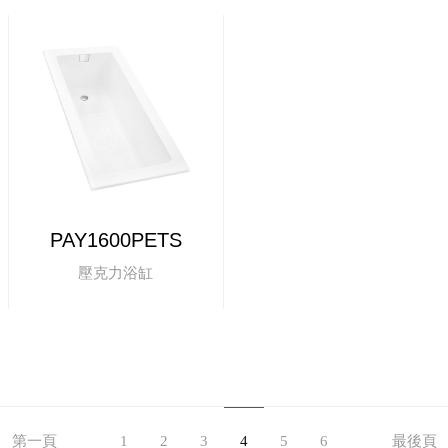
PAY1600PETS
壓克力浴缸
第一頁
1
2
3
4
5
6
最後頁