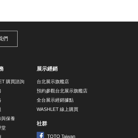
我們
務
展示經銷
LET 購買諮詢
台北展示旗艦店
務
預約參觀台北展示旗艦店
格
全台展示經銷據點
題
WASHLET 線上購買
修與保養
社群
學堂
TOTO Taiwan
例