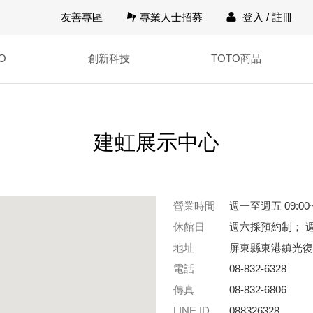
友善專區
專業人士招募
登入
/
註冊
O
創新科技
TOTO商品
建虹展示中心
營業時間
週一至週五 09:00~
休館日
週六採預約制； 
地址
屏東縣東港鎮光復路
電話
08-832-6328
傳真
08-832-6806
LINE ID
088326328