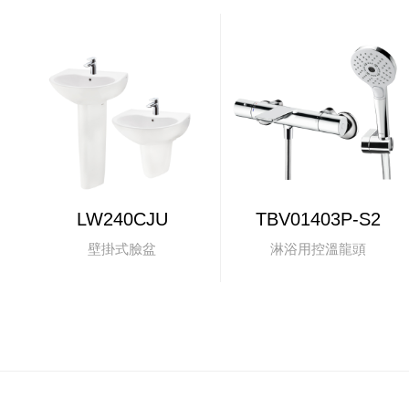
LW240CJU
TBV01403P-S2
壁掛式臉盆
淋浴用控溫龍頭