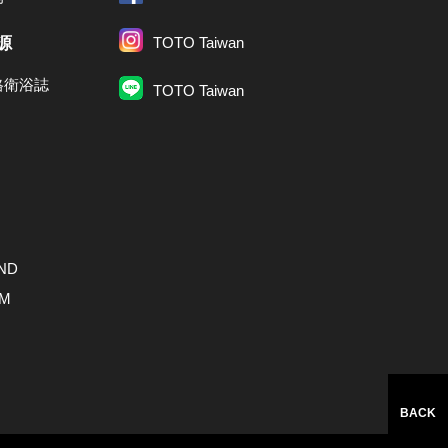
源
TOTO Taiwan
格衛浴誌
TOTO Taiwan
ND
AM
BACK