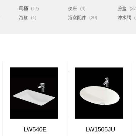
馬桶
(17)
便座
(4)
臉盆
(37
)
浴缸
(1)
浴室配件
(20)
沖水閥
(
LW540E
LW1505JU