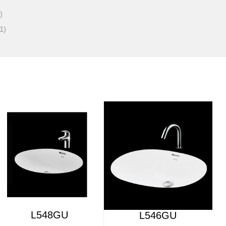
)
1)
L548GU
L546GU