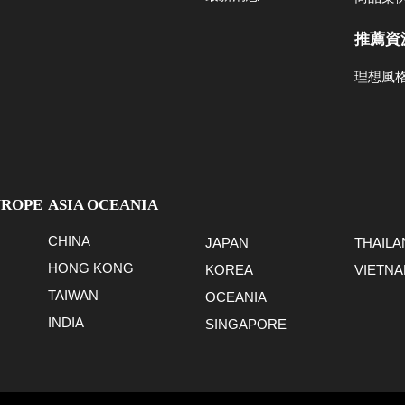
推薦資
理想風
UROPE
ASIA OCEANIA
CHINA
JAPAN
THAILA
HONG KONG
KOREA
VIETN
TAIWAN
OCEANIA
INDIA
SINGAPORE