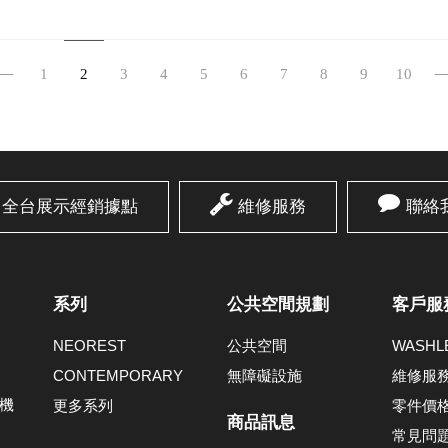
1
2
3
4
5
6
7
8
9
10
全台展示經銷據點
維修服務
聯絡
系列
公共空間規劃
客戶服
NEOREST
公共空間
WASH
CONTEMPORARY
無障礙設施
維修服
機
更多系列
零件價
商品訊息
常見問