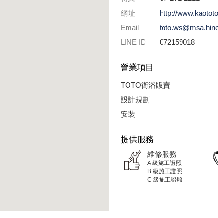
網址
http://www.kaotot
Email
toto.ws@msa.hine
LINE ID
072159018
營業項目
TOTO衛浴販賣
設計規劃
安裝
提供服務
維修服務
A 級施工證照
B 級施工證照
C 級施工證照