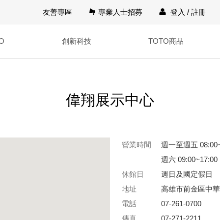
友善專區
專業人士招募
登入
/
註冊
O
創新科技
TOTO商品
偉翔展示中心
營業時間
週一至週五 08:00~
週六 09:00~17:00
休館日
週日及國定假日
地址
高雄市前金區中華
電話
07-261-0700
傳真
07-271-2211