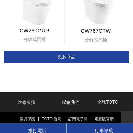
CW260GUR
CW767CTW
分離式馬桶
分離式馬桶
更多商品
全球TOTO
維修服務
聯絡我們
個資保護
|
TOTO 聲明
|
訂閱電子報
|
電腦版官網
© TOTO LTD.
撥打電話
行車導航