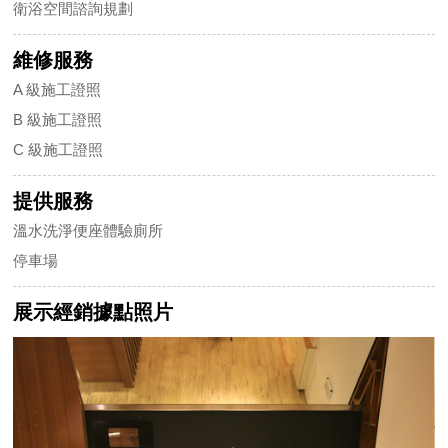
衛浴空間諮詢規劃
維修服務
A 級施工證照
B 級施工證照
C 級施工證照
提供服務
溫水洗淨便座體驗廁所
停車場
展示經銷據點照片