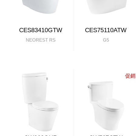
CES83410GTW
CES75110ATW
NEOREST RS
G5