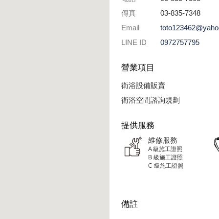
傳真
03-835-7348
Email
toto123462@yaho
LINE ID
0972757795
營業項目
衛浴設備販賣
衛浴空間諮詢規劃
提供服務
維修服務
A 級施工證照
B 級施工證照
C 級施工證照
備註