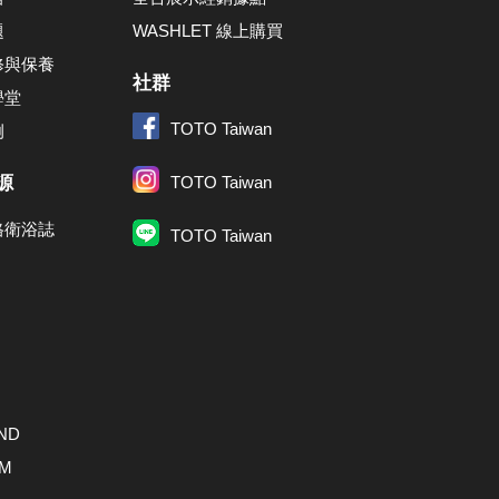
題
WASHLET 線上購買
修與保養
社群
學堂
TOTO Taiwan
例
源
TOTO Taiwan
格衛浴誌
TOTO Taiwan
ND
AM