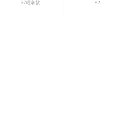
S7輕奢款
S2