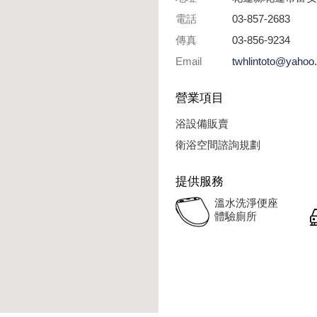
電話
03-857-2683
傳真
03-856-9234
Email
twhlintoto@yahoo
營業項目
浴設備販賣
衛浴空間諮詢規劃
提供服務
溫水洗淨便座
體驗廁所