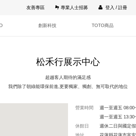
友善專區
專業人士招募
登入
/
註冊
O
創新科技
TOTO商品
松禾行展示中心
超越客人期待的滿足感
我們除了朝綠能環保前進,更要獨家、獨創、無可取代的地位
營業時間
週一至週五 08:00~
週一至週五 13:30~
休館日
週休二日與國定假
地址
花蓮縣花蓮市富安