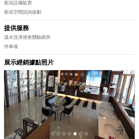
衛浴設備販賣
衛浴空間諮詢規劃
提供服務
溫水洗淨便座體驗廁所
停車場
展示經銷據點照片