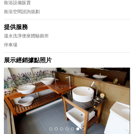
衛浴設備販賣
衛浴空間諮詢規劃
提供服務
溫水洗淨便座體驗廁所
停車場
展示經銷據點照片