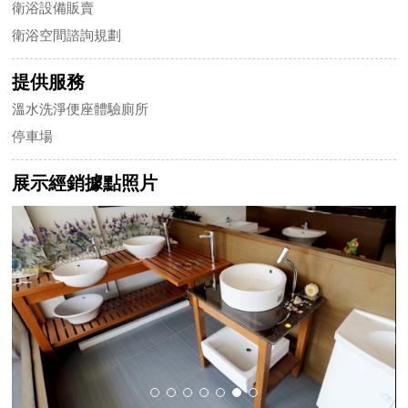
衛浴設備販賣
衛浴空間諮詢規劃
提供服務
溫水洗淨便座體驗廁所
停車場
展示經銷據點照片