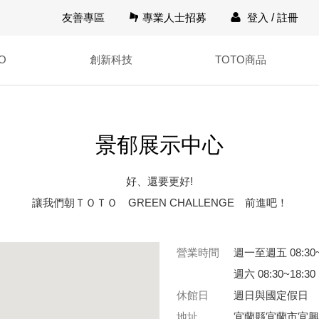
友善專區
專業人士招募
登入
/
註冊
O
創新科技
TOTO商品
景郁展示中心
好、還要更好!
讓我們朝ＴＯＴＯ GREEN CHALLENGE 前進吧！
營業時間
週一至週五 08:30~
週六 08:30~18:30
休館日
週日與國定假日
地址
宜蘭縣宜蘭市宜興