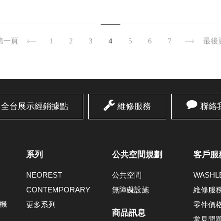
第一頁
1
2
3
4
5
6
7
最後
全台展示經銷據點
維修服務
聯絡
系列
公共空間規劃
客戶服
NEOREST
公共空間
WASH
CONTEMPORARY
無障礙設施
維修服
機
更多系列
零件價
商品訊息
常見問