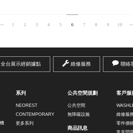
1
2
3
4
5
6
7
8
9
10
全台展示經銷據點
維修服務
聯絡
系列
公共空間規劃
客戶服
NEOREST
公共空間
WASH
CONTEMPORARY
無障礙設施
維修服
機
更多系列
零件價
商品訊息
常見問