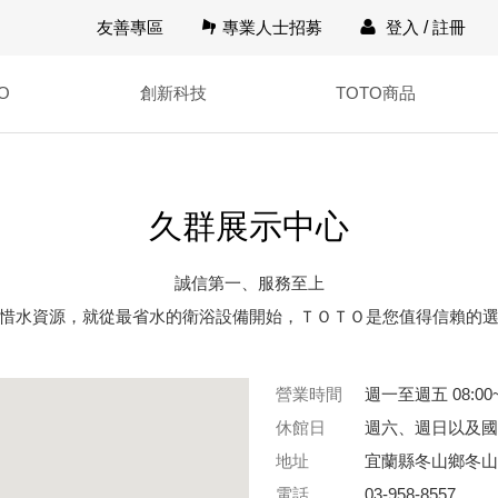
友善專區
專業人士招募
登入
/
註冊
O
創新科技
TOTO商品
久群展示中心
誠信第一、服務至上
惜水資源，就從最省水的衛浴設備開始，ＴＯＴＯ是您值得信賴的
營業時間
週一至週五 08:00~
休館日
週六、週日以及國
地址
宜蘭縣冬山鄉冬山
電話
03-958-8557