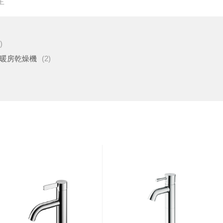
主
)
暖房乾燥機
(2)