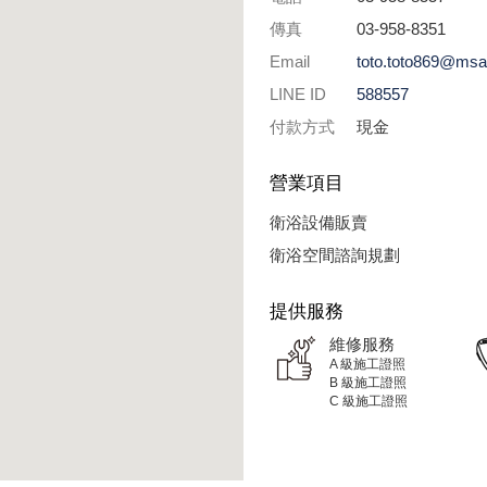
傳真
03-958-8351
Email
toto.toto869@msa.
LINE ID
588557
付款方式
現金
營業項目
衛浴設備販賣
衛浴空間諮詢規劃
提供服務
維修服務
A 級施工證照
B 級施工證照
C 級施工證照