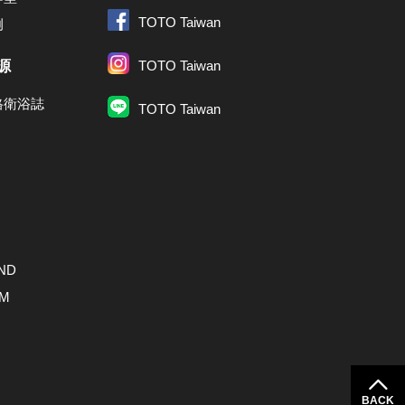
TOTO Taiwan
例
源
TOTO Taiwan
格衛浴誌
TOTO Taiwan
ND
AM
BACK