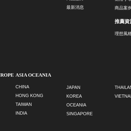
最新消息
商品案
推薦資
理想風
UROPE
ASIA OCEANIA
CHINA
JAPAN
THAILA
HONG KONG
KOREA
VIETN
TAIWAN
OCEANIA
INDIA
SINGAPORE