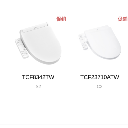
TCF8342TW
TCF23710ATW
S2
C2