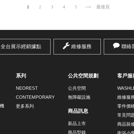
1
2
3
4
5
最後頁
全台展示經銷據點
維修服務
聯絡
系列
公共空間規劃
客戶服
NEOREST
公共空間
WASH
CONTEMPORARY
無障礙設施
維修服
機
更多系列
零件價
商品訊息
常見問
新品上市
商品裝
商品型錄
衛浴小