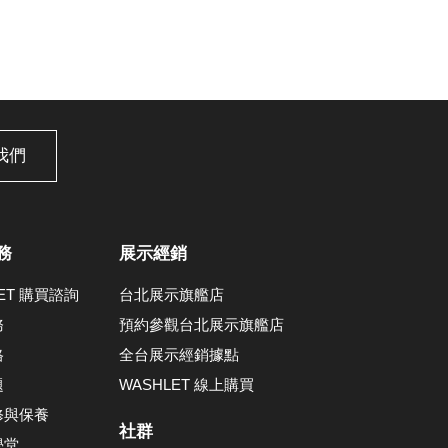
我們
務
展示經銷
LET 購買諮詢
台北展示旗艦店
務
預約參觀台北展示旗艦店
格
全台展示經銷據點
題
WASHLET 線上購買
修與保養
社群
學堂