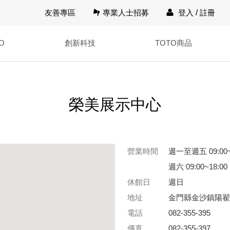
友善專區
專業人士招募
登入
/
註冊
O
創新科技
TOTO商品
榮美展示中心
營業時間
週一至週五 09:00~
週六 09:00~18:00
休館日
週日
地址
金門縣金沙鎮陽翟
電話
082-355-395
傳真
082-355-397