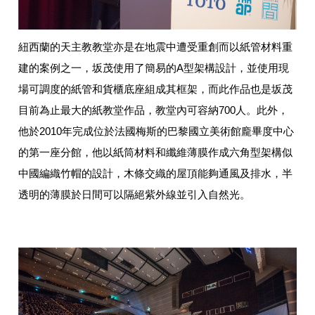
紐西蘭的天主教教堂亦是在地震中遭受重創而以紙管材料重
建的案例之一，坂茂使用了簡易的A型架構設計，並使用現
場可調度的紙管和貨櫃底座組成其框架，而此作品也是坂茂
目前為止最大的紙教堂作品，教堂內可容納700人。此外，
他於2010年完成位於法國梅斯的巴黎國立美術館龐畢度中心
的第一座分館，他以紙筒材料和纖維薄膜作成六角型架構似
中國編織竹帽的設計，木條交織的屋頂能夠通風及排水，半
透明的薄膜於日間可以隔絕紫外線並引入自然光。