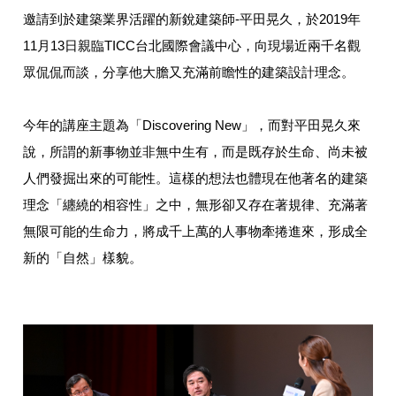
邀請到於建築業界活躍的新銳建築師-平田晃久，於2019年
11月13日親臨TICC台北國際會議中心，向現場近兩千名觀
眾侃侃而談，分享他大膽又充滿前瞻性的建築設計理念。
今年的講座主題為「Discovering New」，而對平田晃久來
說，所謂的新事物並非無中生有，而是既存於生命、尚未被
人們發掘出來的可能性。這樣的想法也體現在他著名的建築
理念「纏繞的相容性」之中，無形卻又存在著規律、充滿著
無限可能的生命力，將成千上萬的人事物牽捲進來，形成全
新的「自然」樣貌。