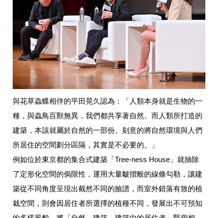
與花草蟲蝶相伴的平田晃久認為：「人類本身就是生物的一
種，與蟲鳥百獸無異，我們都共享著自然。而人類所打造的
建築，本該就屬於自然的一部份。刻意的將自然環境與人們
所居住的空間劃分區隔，其實是不必要的。」
例如位於東京都的集合式建築「Tree-ness House」就抽除
了定形化空間的侷限性，運用大量皺摺般的線條勾勒，讓建
築從不同角度呈現出截然不同的臉譜，而室外錯落有致的植
栽空間，則會因居住者所選擇的植種不同，發展出不可預知
的多樣風貌。將「自然、建築、建築中的居住者」緊密相