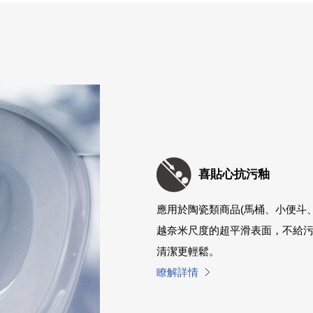
喜貼心抗污釉
應用於陶瓷類商品(馬桶、小便斗
越奈米尺度的超平滑表面，不給
清潔更輕鬆。
瞭解詳情