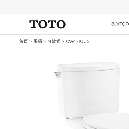
關於TOT
首頁
馬桶
分離式
CW454GUS