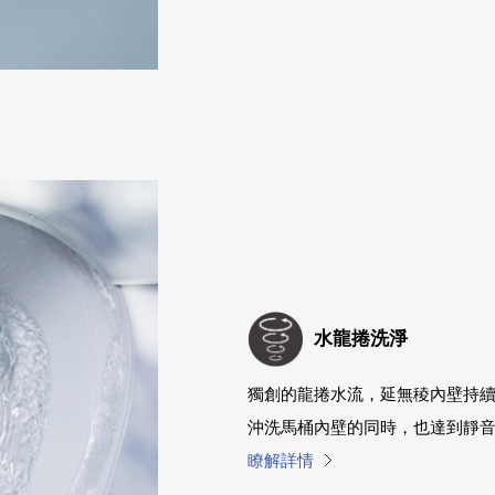
水龍捲洗淨
獨創的龍捲水流，延無稜內壁持
沖洗馬桶內壁的同時，也達到靜
瞭解詳情