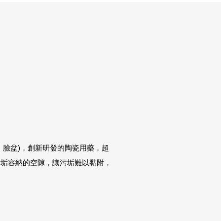
、臉盆)，創新研發的陶瓷用藥，超
污垢容納的空隙，讓污垢難以黏附，