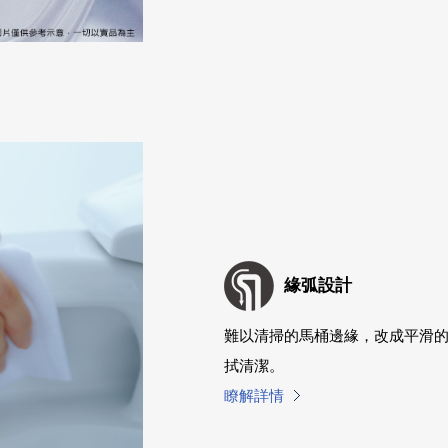
緣弧設計
難以清掃的馬桶邊緣，改成平滑
拭清潔。
瞭解詳情