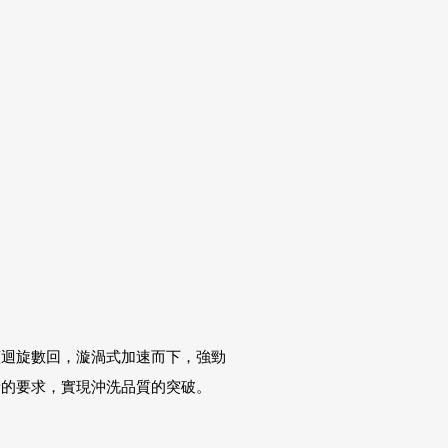
續迴旋數回，漩渦式加速而下，強勁
音的要求，實現沖洗品質的突破。