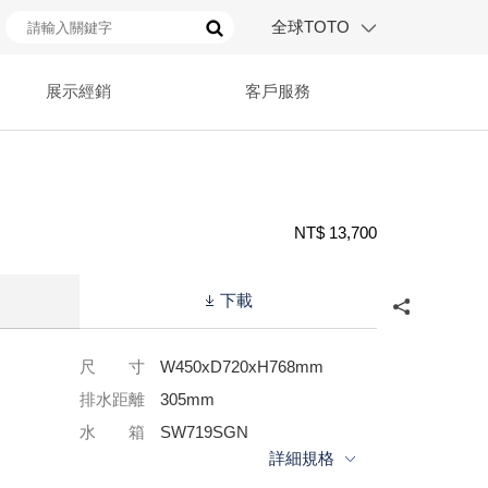
全球TOTO
展示經銷
客戶服務
NT$ 13,700
下載
尺 寸
W450xD720xH768mm
排水距離
305mm
水 箱
SW719SGN
詳細規格