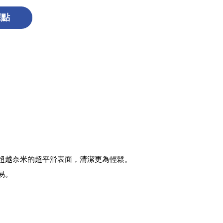
據點
超越奈米的超平滑表面，清潔更為輕鬆。
易。