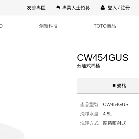
友善專區
專業人士招募
登入
/
註冊
O
創新科技
TOTO商品
CW454GUS
分離式馬桶
規格
產品型號
CW454GUS
洗凈水量
4.8L
洗淨方式
龍捲噴射式