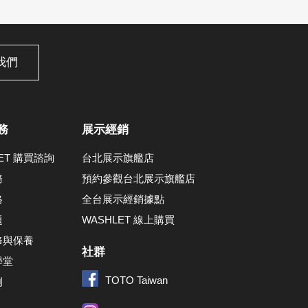
我們
務
展示經銷
LET 購買諮詢
台北展示旗艦店
務
預約參觀台北展示旗艦店
格
全台展示經銷據點
題
WASHLET 線上購買
修與保養
社群
學堂
TOTO Taiwan
例