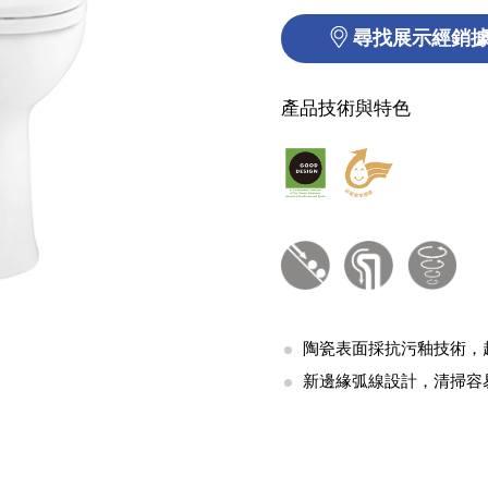
尋找展示經銷
產品技術與特色
陶瓷表面採抗污釉技術，
新邊緣弧線設計，清掃容