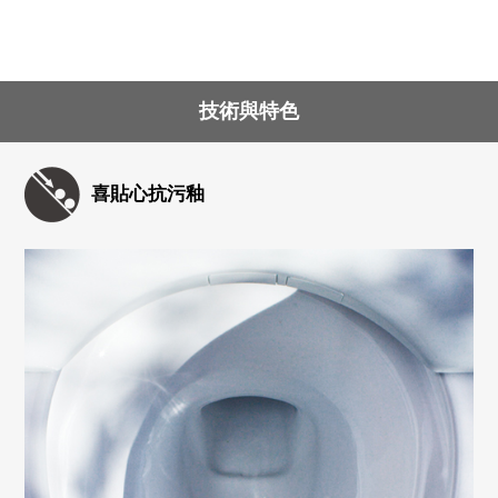
技術與特色
喜貼心抗污釉