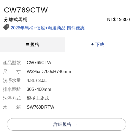
CW769CTW
分離式馬桶
NT$ 19,300
2026年馬桶+便座+精選商品 四件優惠
規格
下載
產品型號
CW769CTW
尺 寸
W395xD700xH746mm
洗凈水量
4.8L / 3.0L
排水距離
305~400mm
洗淨方式
龍捲上旋式
水 箱
SW769DRTW
詳細規格