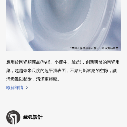
應用於陶瓷類商品(馬桶、小便斗、臉盆)，創新研發的陶瓷用
藥，超越奈米尺度的超平滑表面，不給污垢容納的空隙，讓
污垢難以黏附，清潔更輕鬆。
瞭解詳情
緣弧設計