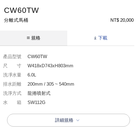
CW60TW
分離式馬桶
NT$ 20,000
規格
下載
產品型號
CW60TW
尺 寸
W418xD743xH803mm
洗凈水量
6.0L
排水距離
200mm / 305 ~ 540mm
洗淨方式
龍捲噴射式
水 箱
SW112G
詳細規格