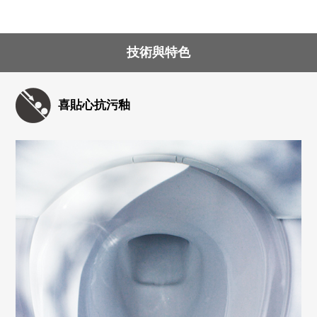
技術與特色
喜貼心抗污釉