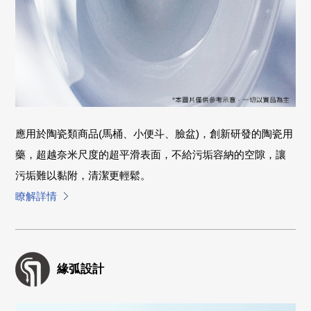
應用於陶瓷類商品(馬桶、小便斗、臉盆)，創新研發的陶瓷用
藥，超越奈米尺度的超平滑表面，不給污垢容納的空隙，讓
污垢難以黏附，清潔更輕鬆。
瞭解詳情
緣弧設計