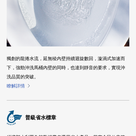
獨創的龍捲水流，延無稜內壁持續迴旋數回，漩渦式加速而
下，強勁沖洗馬桶內壁的同時，也達到靜音的要求，實現沖
洗品質的突破。
瞭解詳情
普級省水標章