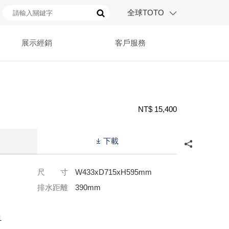
全球TOTO
展示經銷
客戶服務
NT$ 15,400
下載
尺 寸
W433xD715xH595mm
排水距離
390mm
1