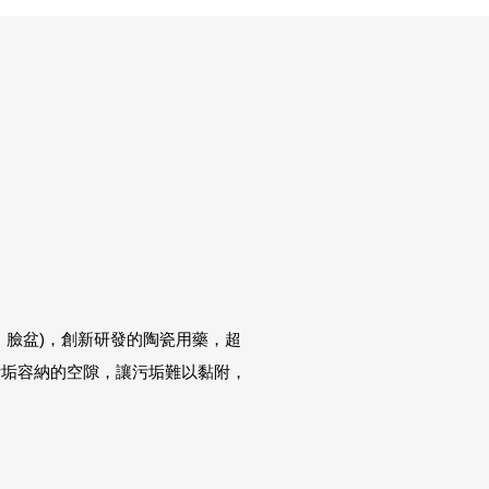
、臉盆)，創新研發的陶瓷用藥，超
污垢容納的空隙，讓污垢難以黏附，