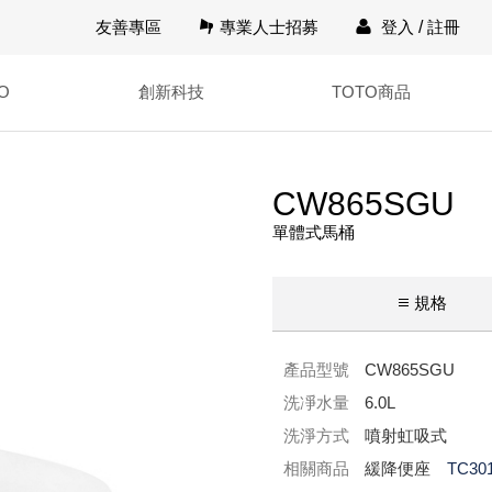
友善專區
專業人士招募
登入
/
註冊
O
創新科技
TOTO商品
CW865SGU
單體式馬桶
規格
產品型號
CW865SGU
洗凈水量
6.0L
洗淨方式
噴射虹吸式
相關商品
緩降便座
TC30