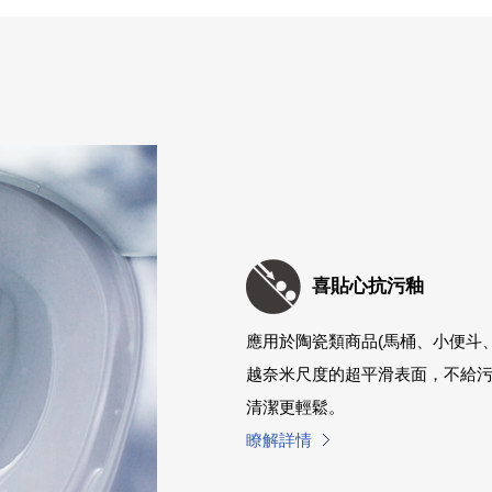
喜貼心抗污釉
應用於陶瓷類商品(馬桶、小便斗
越奈米尺度的超平滑表面，不給
清潔更輕鬆。
瞭解詳情