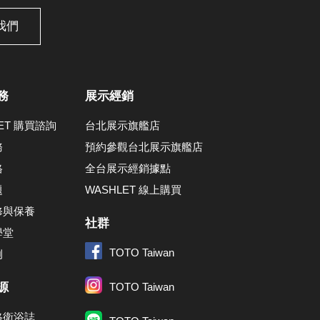
我們
務
展示經銷
LET 購買諮詢
台北展示旗艦店
務
預約參觀台北展示旗艦店
格
全台展示經銷據點
題
WASHLET 線上購買
修與保養
社群
學堂
TOTO Taiwan
例
源
TOTO Taiwan
格衛浴誌