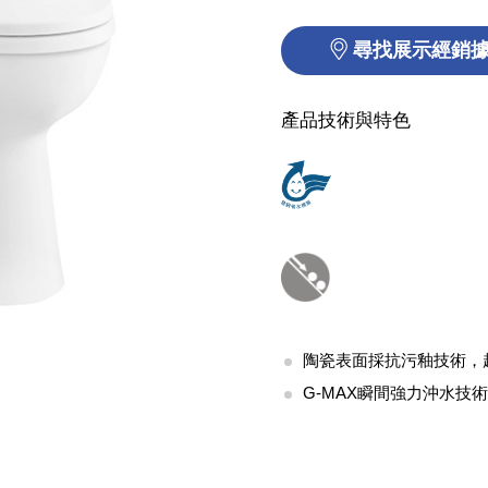
尋找展示經銷
產品技術與特色
陶瓷表面採抗污釉技術，
G-MAX瞬間強力沖水技術