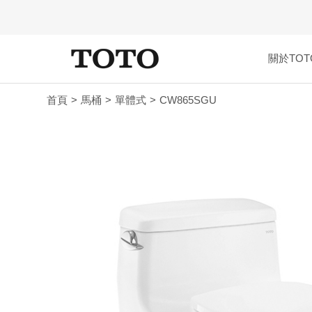
關於TOT
首頁
馬桶
單體式
CW865SGU