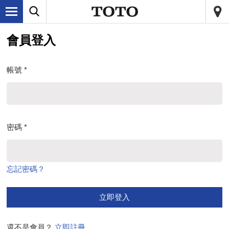
會員登入
帳號 *
密碼 *
忘記密碼？
立即登入
還不是會員？
立即註冊