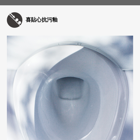
喜貼心抗污釉