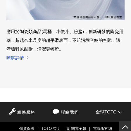
應用於陶瓷類商品(馬桶、小便斗、臉盆)，創新研發的陶瓷用
藥，超越奈米尺度的超平滑表面，不給污垢容納的空隙，讓
污垢難以黏附，清潔更輕鬆。
瞭解詳情
全球TOTO
維修服務
聯絡我們
個資保護
|
TOTO 聲明
|
訂閱電子報
|
電腦版官網