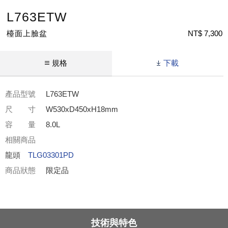
L763ETW
檯面上臉盆
NT$ 7,300
規格
下載
產品型號
L763ETW
尺 寸
W530xD450xH18mm
容 量
8.0L
相關商品
龍頭
TLG03301PD
商品狀態
限定品
技術與特色