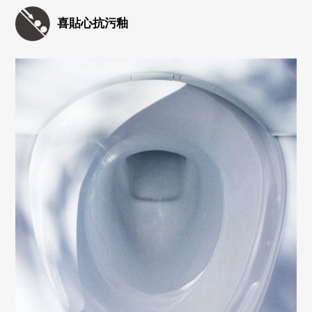
喜貼心抗污釉