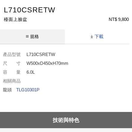
L710CSRETW
檯面上臉盆
NT$ 9,800
規格
下載
產品型號
L710CSRETW
尺 寸
W500xD450xH70mm
容 量
6.0L
相關商品
龍頭
TLG10301P
技術與特色