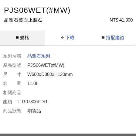
PJS06WET(#MW)
晶雅石檯面上臉盆
NT$ 41,300
規格
下載
搭配建議
系列名稱
晶雅石系列
產品型號
PJS06WET(#MW)
尺 寸
W600xD380xH120mm
容 量
11.0L
相關商品
龍頭 TLG07306P-S1
商品狀態
期貨品