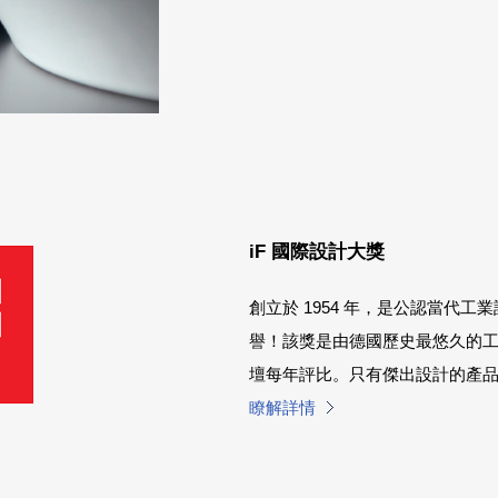
iF 國際設計大獎
創立於 1954 年，是公認當代
譽！該獎是由德國歷史最悠久的工
壇每年評比。只有傑出設計的產
瞭解詳情