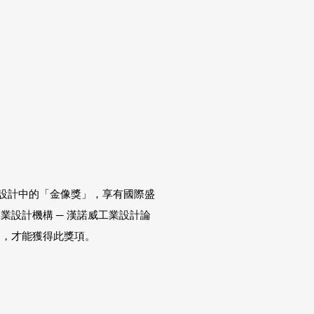
工業設計中的「金像獎」，享有國際盛
業設計機構 ─ 漢諾威工業設計論
品，才能獲得此獎項。