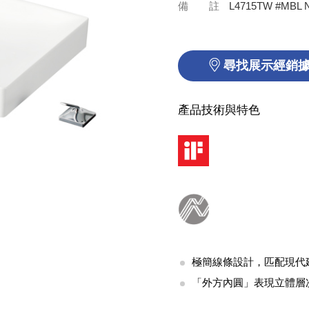
備 註
L4715TW #MBL 
尋找展示經銷
產品技術與特色
極簡線條設計，匹配現代
「外方內圓」表現立體層