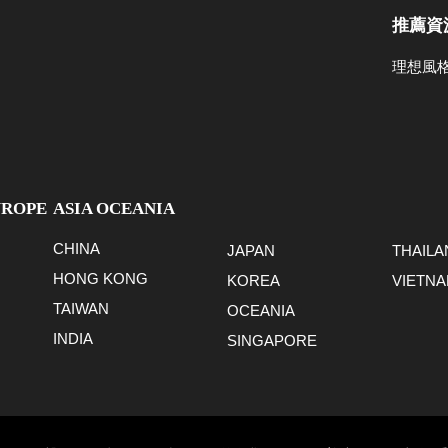
推薦資
理想風
UROPE
ASIA OCEANIA
CHINA
JAPAN
THAILA
HONG KONG
KOREA
VIETN
TAIWAN
OCEANIA
INDIA
SINGAPORE