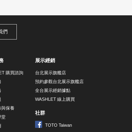
我們
務
展示經銷
LET 購買諮詢
台北展示旗艦店
務
預約參觀台北展示旗艦店
格
全台展示經銷據點
題
WASHLET 線上購買
修與保養
社群
學堂
TOTO Taiwan
例