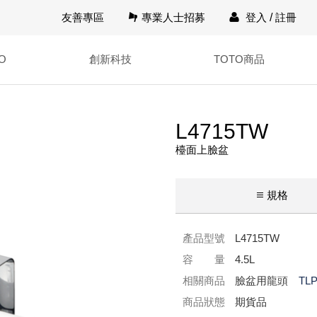
友善專區
專業人士招募
登入
/
註冊
O
創新科技
TOTO商品
L4715TW
檯面上臉盆
規格
產品型號
L4715TW
容 量
4.5L
相關商品
臉盆用龍頭
TLP
商品狀態
期貨品