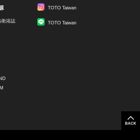
源
TOTO Taiwan
格衛浴誌
TOTO Taiwan
ND
AM
BACK