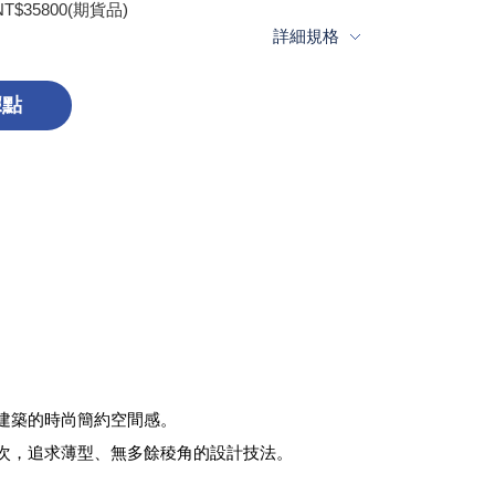
NT$35800(期貨品)
詳細規格
據點
建築的時尚簡約空間感。
次，追求薄型、無多餘稜角的設計技法。