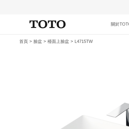
關於TOT
首頁
臉盆
檯面上臉盆
L4715TW