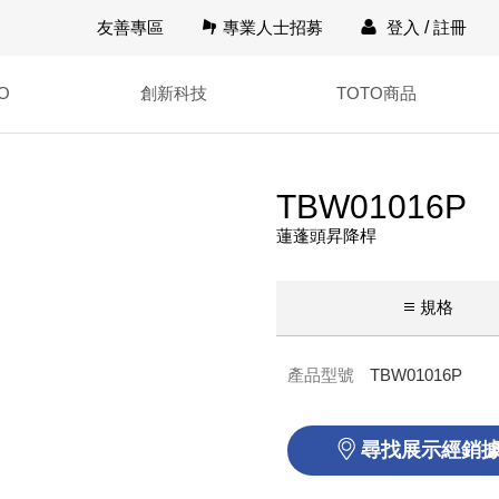
友善專區
專業人士招募
登入
/
註冊
O
創新科技
TOTO商品
TBW01016P
蓮蓬頭昇降桿
規格
產品型號
TBW01016P
尋找展示經銷