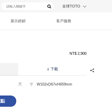
全球TOTO
展示經銷
客戶服務
NT$ 2,900
下載
尺 寸
W102xD67xH659mm
據點