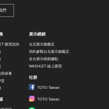
我們
務
展示經銷
LET 購買諮詢
台北展示旗艦店
務
預約參觀台北展示旗艦店
格
全台展示經銷據點
題
WASHLET 線上購買
修與保養
社群
學堂
TOTO Taiwan
例
源
TOTO Taiwan