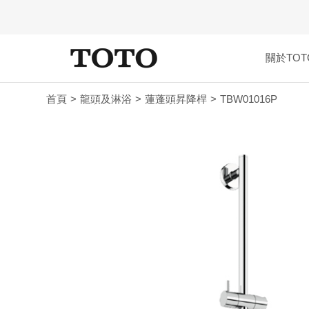
關於TOT
首頁
龍頭及淋浴
蓮蓬頭昇降桿
TBW01016P