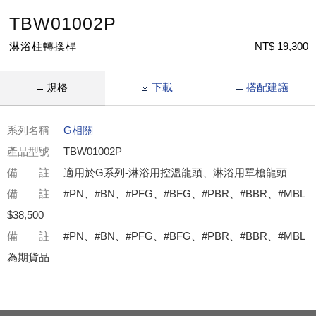
TBW01002P
淋浴柱轉換桿
NT$ 19,300
規格
下載
搭配建議
系列名稱
G相關
產品型號
TBW01002P
備 註
適用於G系列-淋浴用控溫龍頭、淋浴用單槍龍頭
備 註
#PN、#BN、#PFG、#BFG、#PBR、#BBR、#MBL
$38,500
備 註
#PN、#BN、#PFG、#BFG、#PBR、#BBR、#MBL
為期貨品