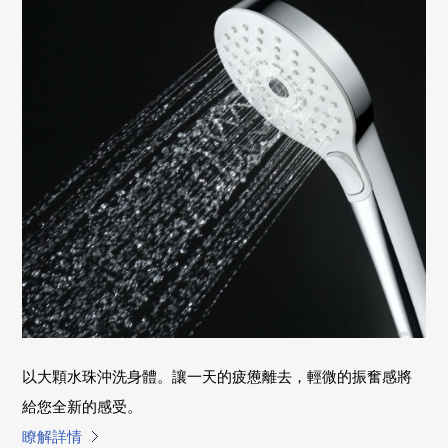
以大顆水珠沖洗身體。讓一天的疲憊離去，輕微的振奮感將
給您全新的感受。
瞭解詳情