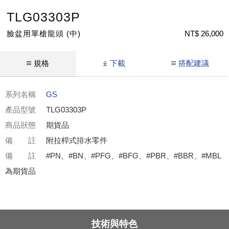
TLG03303P
臉盆用單槍龍頭 (中)
NT$ 26,000
規格
下載
搭配建議
系列名稱
GS
產品型號
TLG03303P
商品狀態
期貨品
備 註
附拉桿式排水零件
備 註
#PN、#BN、#PFG、#BFG、#PBR、#BBR、#MBL
為期貨品
技術與特色