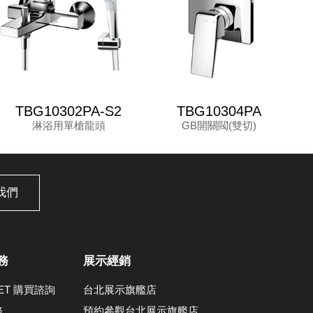
TBG10302PA-S2
TBG10304PA
淋浴用單槍龍頭
GB開關閥(雙切)
我們
務
展示經銷
LET 購買諮詢
台北展示旗艦店
務
預約參觀台北展示旗艦店