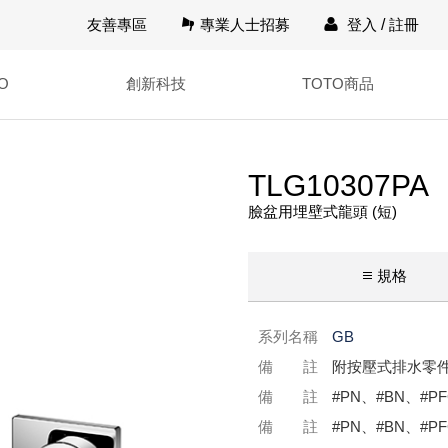
友善專區
專業人士招募
登入
/
註冊
O
創新科技
TOTO商品
TLG10307PA
臉盆用埋壁式龍頭 (短)
規格
系列名稱
GB
備 註
附按壓式排水零件
備 註
#PN、#BN、#PF
備 註
#PN、#BN、#P