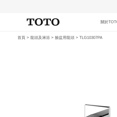
關於TOT
首頁
龍頭及淋浴
臉盆用龍頭
TLG10307PA