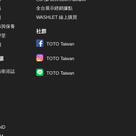
格
全台展示經銷據點
題
WASHLET 線上購買
修與保養
社群
學堂
TOTO Taiwan
例
源
TOTO Taiwan
格衛浴誌
TOTO Taiwan
ND