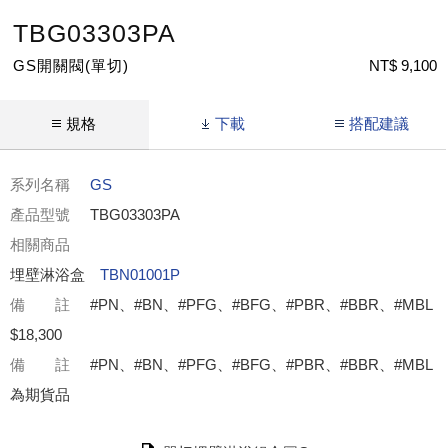
TBG03303PA
GS開關閥(單切)
NT$ 9,100
規格
下載
搭配建議
系列名稱
GS
產品型號
TBG03303PA
相關商品
埋壁淋浴盒
TBN01001P
備 註
#PN、#BN、#PFG、#BFG、#PBR、#BBR、#MBL
$18,300
備 註
#PN、#BN、#PFG、#BFG、#PBR、#BBR、#MBL
為期貨品