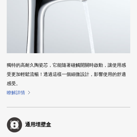
獨特的高耐久陶瓷芯，它能隨著碰觸開關時啟動，讓使用感
受更加輕鬆流暢！透過這樣一個細微設計，影響使用的舒適
感受。
瞭解詳情
通用埋壁盒