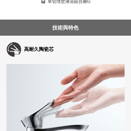
單切埋壁淋浴組合圖G
技術與特色
高耐久陶瓷芯