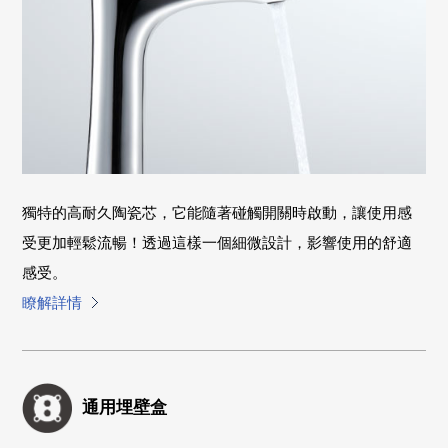
獨特的高耐久陶瓷芯，它能隨著碰觸開關時啟動，讓使用感
受更加輕鬆流暢！透過這樣一個細微設計，影響使用的舒適
感受。
瞭解詳情
通用埋壁盒