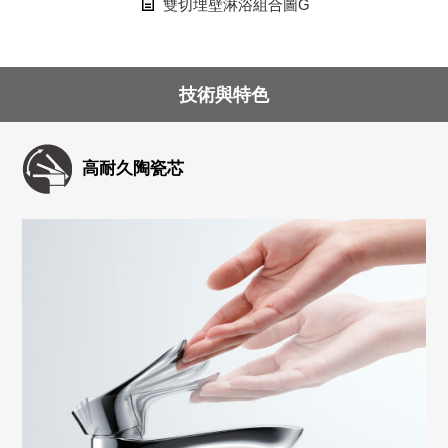
雙切埋壁淋浴組合圖G
技術與特色
高耐久陶瓷芯