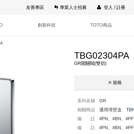
友善專區
專業人士招募
登入
/
註冊
O
創新科技
TOTO商品
PA
TBG02304PA
GR開關閥(雙切)
規格
系列名稱
GR
相關商品
通用埋壁盒
TB
備 註
#PN、#BN、#PF
備 註
#PN、#BN、#P