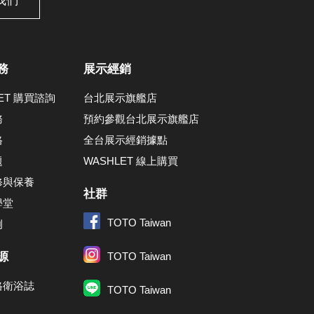
我們
務
展示經銷
LET 購買諮詢
台北展示旗艦店
務
預約參觀台北展示旗艦店
格
全台展示經銷據點
題
WASHLET 線上購買
修與保養
社群
學堂
TOTO Taiwan
例
源
TOTO Taiwan
格衛浴誌
TOTO Taiwan