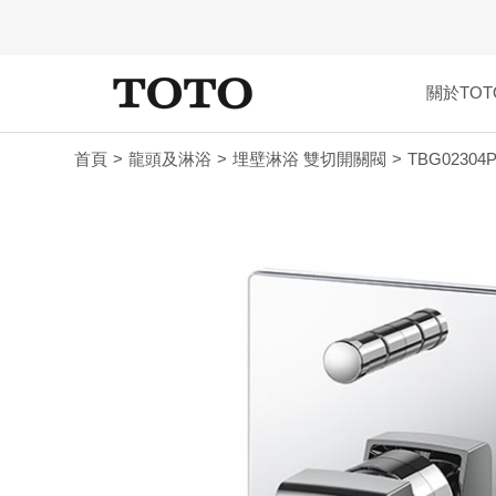
關於TOT
首頁
龍頭及淋浴
埋壁淋浴 雙切開關閥
TBG02304