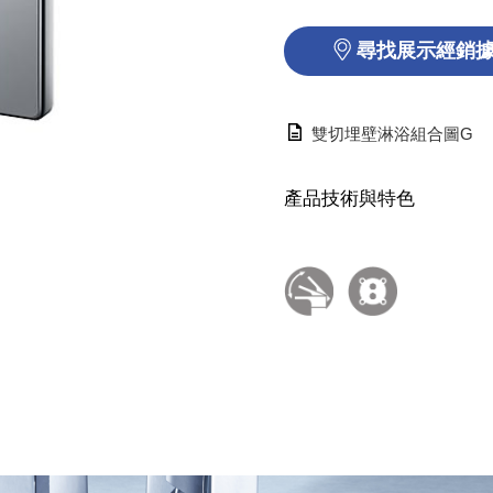
尋找展示經銷
雙切埋壁淋浴組合圖G
產品技術與特色