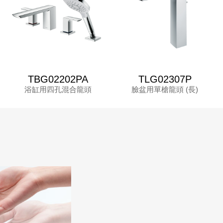
TBG02202PA
TLG02307P
浴缸用四孔混合龍頭
臉盆用單槍龍頭 (長)