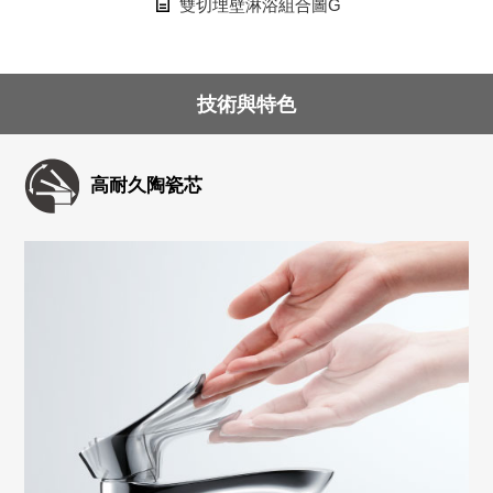
雙切埋壁淋浴組合圖G
技術與特色
高耐久陶瓷芯