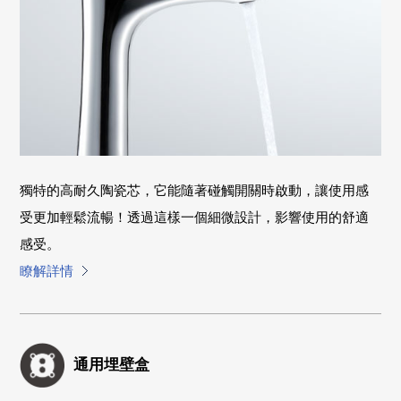
獨特的高耐久陶瓷芯，它能隨著碰觸開關時啟動，讓使用感
受更加輕鬆流暢！透過這樣一個細微設計，影響使用的舒適
感受。
瞭解詳情
通用埋壁盒