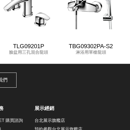
TLG09201P
TBG09302PA-S2
臉盆用三孔混合龍頭
淋浴用單槍龍頭
我們
務
展示經銷
LET 購買諮詢
台北展示旗艦店
務
預約參觀台北展示旗艦店