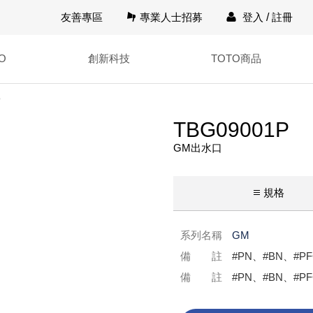
友善專區
專業人士招募
登入
/
註冊
O
創新科技
TOTO商品
P
TBG09001P
GM出水口
規格
系列名稱
GM
備 註
#PN、#BN、#PF
備 註
#PN、#BN、#P