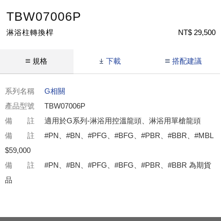
TBW07006P
淋浴柱轉換桿
NT$ 29,500
規格
下載
搭配建議
系列名稱
G相關
產品型號
TBW07006P
備 註
適用於G系列-淋浴用控溫龍頭、淋浴用單槍龍頭
備 註
#PN、#BN、#PFG、#BFG、#PBR、#BBR、#MBL
$59,000
備 註
#PN、#BN、#PFG、#BFG、#PBR、#BBR 為期貨
品