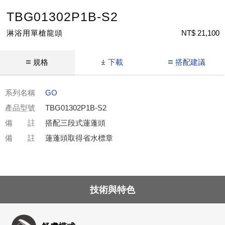
TBG01302P1B-S2
淋浴用單槍龍頭
NT$ 21,100
規格
下載
搭配建議
系列名稱
GO
產品型號
TBG01302P1B-S2
備 註
搭配三段式蓮蓬頭
備 註
蓮蓬頭取得省水標章
技術與特色