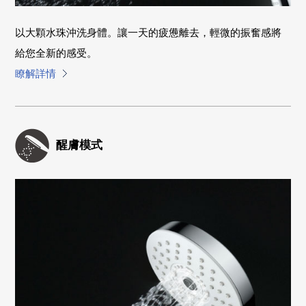
以大顆水珠沖洗身體。讓一天的疲憊離去，輕微的振奮感將
給您全新的感受。
瞭解詳情
醒膚模式