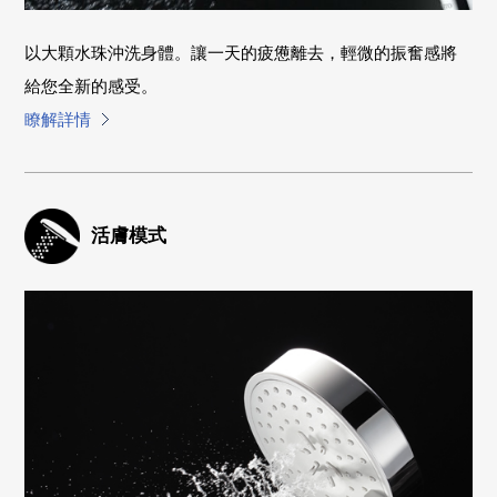
以大顆水珠沖洗身體。讓一天的疲憊離去，輕微的振奮感將
給您全新的感受。
瞭解詳情
活膚模式