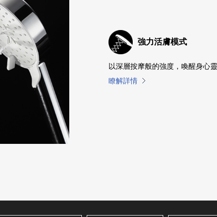
強力活膚模式
以深層按摩般的強度，喚醒身心
瞭解詳情