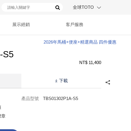
全球TOTO
展示經銷
客戶服務
2026年馬桶+便座+精選商品 四件優惠
-S5
NT$ 11,400
下載
產品型號
TBS01302P1A-S5
頭
標章