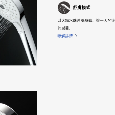
舒膚模式
以大顆水珠沖洗身體。讓一天的
的感受。
瞭解詳情