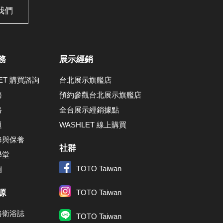
我們
務
展示經銷
LET 購買諮詢
台北展示旗艦店
務
預約參觀台北展示旗艦店
格
全台展示經銷據點
題
WASHLET 線上購買
修與保養
社群
學堂
TOTO Taiwan
例
源
TOTO Taiwan
格衛浴誌
TOTO Taiwan