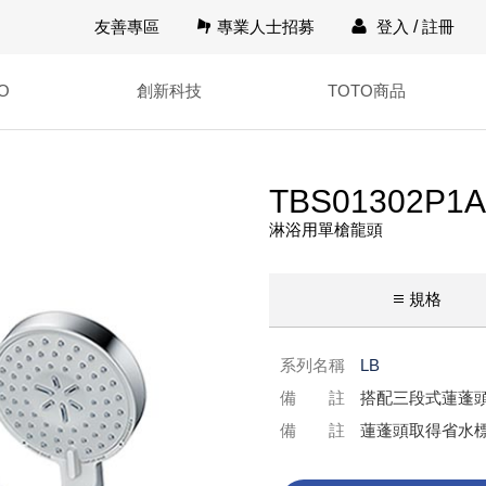
友善專區
專業人士招募
登入
/
註冊
O
創新科技
TOTO商品
TBS01302P1A
淋浴用單槍龍頭
規格
系列名稱
LB
備 註
搭配三段式蓮蓬
備 註
蓮蓬頭取得省水