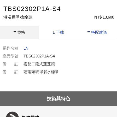
TBS02302P1A-S4
淋浴用單槍龍頭
NT$ 13,600
規格
下載
搭配建議
系列名稱
LN
產品型號
TBS02302P1A-S4
備 註
搭配二段式蓮蓬頭
備 註
蓮蓬頭取得省水標章
技術與特色