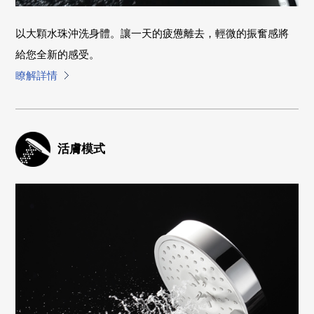
以大顆水珠沖洗身體。讓一天的疲憊離去，輕微的振奮感將
給您全新的感受。
瞭解詳情
活膚模式