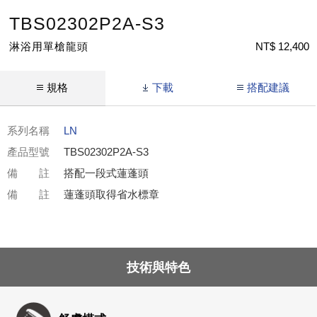
TBS02302P2A-S3
淋浴用單槍龍頭
NT$ 12,400
規格
下載
搭配建議
系列名稱
LN
產品型號
TBS02302P2A-S3
備 註
搭配一段式蓮蓬頭
備 註
蓮蓬頭取得省水標章
技術與特色