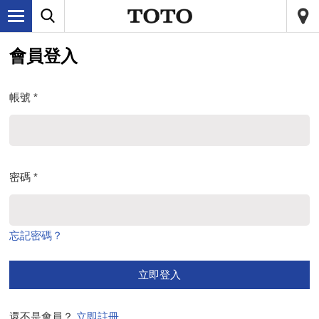
會員登入
帳號 *
密碼 *
忘記密碼？
立即登入
還不是會員？
立即註冊